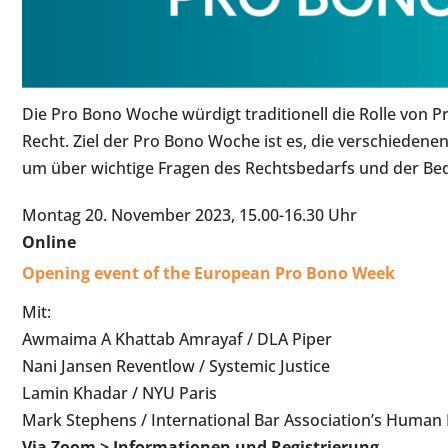
Die Pro Bono Woche würdigt traditionell die Rolle von 
Recht. Ziel der Pro Bono Woche ist es, die verschieden
um über wichtige Fragen des Rechtsbedarfs und der Bed
Montag 20. November 2023, 15.00-16.30 Uhr
Online
Opening event of the European Pro Bono Week
Mit:
Awmaima A Khattab Amrayaf / DLA Piper
Nani Jansen Reventlow / Systemic Justice
Lamin Khadar / NYU Paris
Mark Stephens / International Bar Association’s Human R
Via Zoom >
Informationen und Registrierung