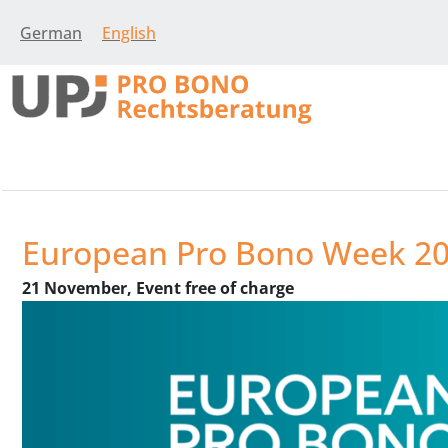
German
English
European Pro Bono Week 20
21 November, Event free of charge