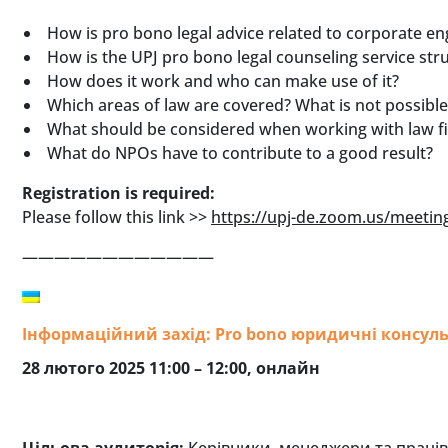
How is pro bono legal advice related to corporate 
How is the UPJ pro bono legal counseling service str
How does it work and who can make use of it?
Which areas of law are covered? What is not possible
What should be considered when working with law f
What do NPOs have to contribute to a good result?
Registration is required:
Please follow this link >>
https://upj-de.zoom.us/meet
————————————
Інформаційний захід: Pro bono юридичні консульт
28 лютого 2025 11:00 – 12:00, онлайн
Цільова аудиторія:
Керівники, менеджери та працівн