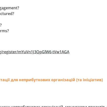
engagement?
uctured?
?
irms?
ing/register/mYuVn1J3QpGlW6-tVw1AGA
ації для неприбуткових організацій (та ініціатив)
ики неприбуткових організацій, менеджери проектів, сп