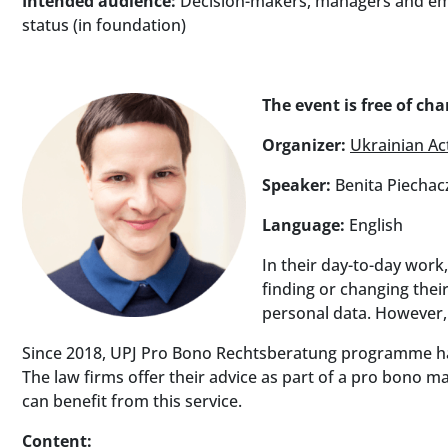
Intended audience:
Decision-makers, managers and empl
status (in foundation)
The event is free of cha
Organizer:
Ukrainian Ac
Speaker:
Benita Piechac
Language:
English
In their day-to-day work
finding or changing their
personal data. However, t
Since 2018, UPJ Pro Bono Rechtsberatung programme has 
The law firms offer their advice as part of a pro bono m
can benefit from this service.
Content: