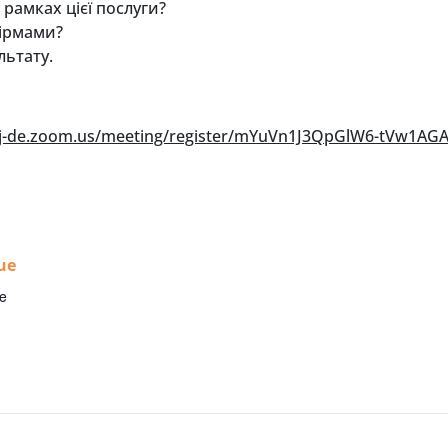
рамках цієї послуги?
фірмами?
льтату.
pj-de.zoom.us/meeting/register/mYuVn1J3QpGlW6-tVw1AG
ue
ne