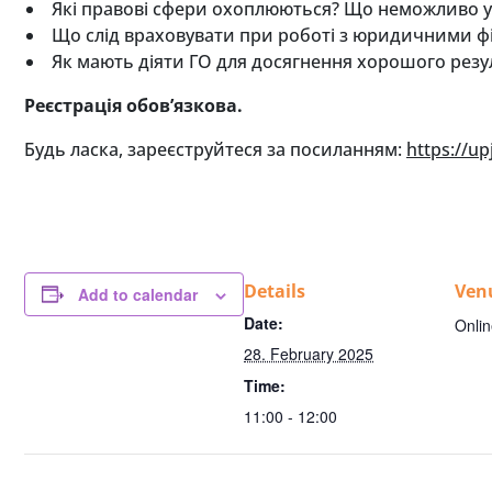
Які правові сфери охоплюються? Що неможливо у 
Що слід враховувати при роботі з юридичними 
Як мають діяти ГО для досягнення хорошого резу
Реєстрація обов
ʼ
язкова
.
Будь ласка, зареєструйтеся за посиланням:
https://u
Details
Ven
Add to calendar
Date:
Onli
28. February 2025
Time:
11:00 - 12:00