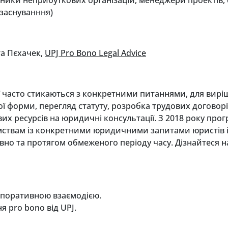
 заснуванння)
а Пєхачек,
UPJ
Pro
Bono
Legal Advice
ції часто стикаються з конкретними питаннями, для ви
ої форми, перегляд статуту, розробка трудових договорі
их ресурсів на юридичні консультації. З 2018 року прог
мствам із конкретними юридичними запитами юристів із
но та протягом обмеженого періоду часу. Дізнайтеся на
орпоративною взаємодією.
 pro bono від UPJ.